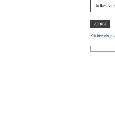
De ticketver
VORIGE
Klik hier als j