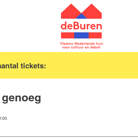
antal tickets:
 genoeg
9:00