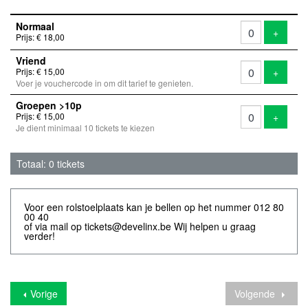
Aantal
Normaal
tickets
Voeg ti
+
Prijs: € 18,00
Vriend
Voeg ti
Prijs: € 15,00
+
Voer je vouchercode in om dit tarief te genieten.
Groepen >10p
Voeg ti
Prijs: € 15,00
+
Je dient minimaal 10 tickets te kiezen
Totaal: 0 tickets
Voor een rolstoelplaats kan je bellen op het nummer 012 80
00 40
of via mail op
tickets@develinx.be
Wij helpen u graag
verder!
Vorige
Volgende