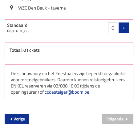
WZC Den Beuk - taverne
Aantal
Standaard
tickets
Voeg ti
+
Prijs: € 20,00
Totaal: 0 tickets
De schouwburg en het Feestpaleis zijn beperkt toegankelijk
voor rolstoelgebruikers. Daarom kunnen rolstoelgebruikers
ENKEL reserveren via 03/880 18 00 (tijdens de
openingsuren) of
ccdesteiger@boom.be
.
Vorige
Volgende