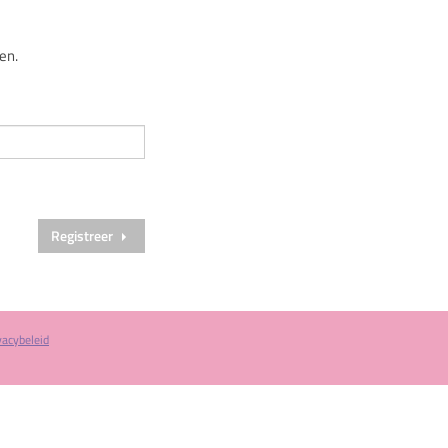
en.
Registreer
vacybeleid