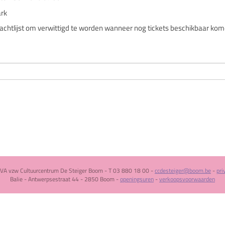
ark
wachtlijst om verwittigd te worden wanneer nog tickets beschikbaar kom
VA vzw Cultuurcentrum De Steiger Boom - T 03 880 18 00 -
ccdesteiger@boom.be
-
pri
Balie - Antwerpsestraat 44 - 2850 Boom -
openingsuren
-
verkoopsvoorwaarden