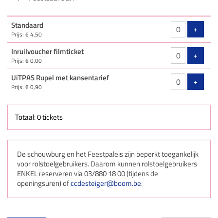
Aantal
Standaard
tickets
Voeg ti
+
Prijs: € 4,50
Inruilvoucher filmticket
Voeg ti
+
Prijs: € 0,00
UiTPAS Rupel met kansentarief
Voeg ti
+
Prijs: € 0,90
Totaal: 0 tickets
De schouwburg en het Feestpaleis zijn beperkt toegankelijk
voor rolstoelgebruikers. Daarom kunnen rolstoelgebruikers
ENKEL reserveren via 03/880 18 00 (tijdens de
openingsuren) of
ccdesteiger@boom.be
.