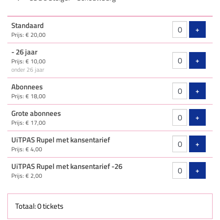
Aantal
Standaard
tickets
Voeg ti
+
Prijs: € 20,00
- 26 jaar
Voeg ti
+
Prijs: € 10,00
onder 26 jaar
Abonnees
Voeg ti
+
Prijs: € 18,00
Grote abonnees
Voeg ti
+
Prijs: € 17,00
UiTPAS Rupel met kansentarief
Voeg ti
+
Prijs: € 4,00
UiTPAS Rupel met kansentarief -26
Voeg ti
+
Prijs: € 2,00
Totaal: 0 tickets