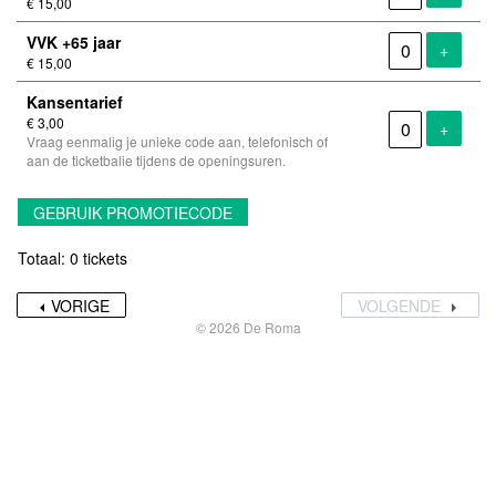
€ 15,00
VVK +65 jaar
Voeg ti
+
€ 15,00
Kansentarief
€ 3,00
Voeg ti
+
Vraag eenmalig je unieke code aan, telefonisch of
aan de ticketbalie tijdens de openingsuren.
GEBRUIK PROMOTIECODE
Totaal: 0 tickets
VORIGE
VOLGENDE
© 2026 De Roma