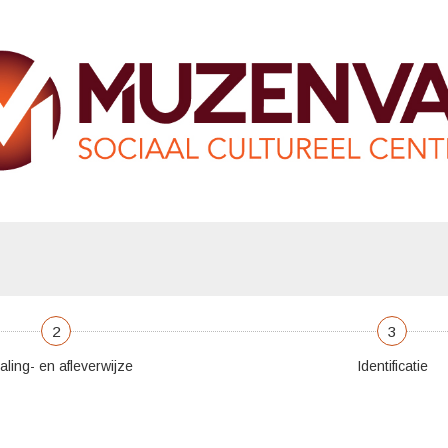
2
3
aling- en afleverwijze
Identificatie