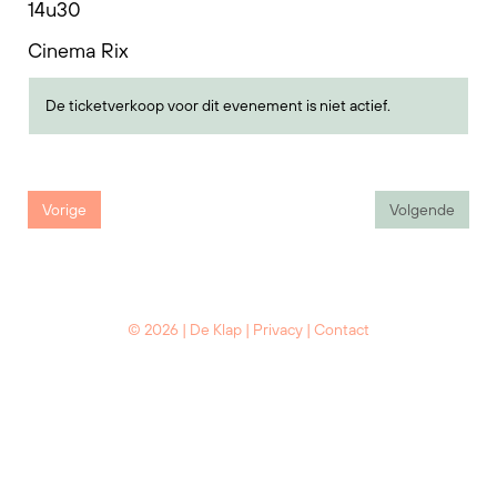
14u30
Cinema Rix
De ticketverkoop voor dit evenement is niet actief.
Vorige
Volgende
© 2026 | De Klap |
Privacy
|
Contact