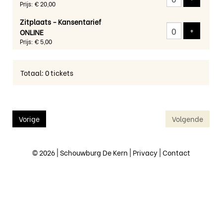
Prijs: € 20,00
Zitplaats - Kansentarief
Voeg tic
+
ONLINE
Prijs: € 5,00
Totaal: 0 tickets
Vorige
Volgende
© 2026 | Schouwburg De Kern |
Privacy
|
Contact