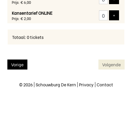
Prijs: € 6,00
Kansentarief ONLINE
Voeg tic
+
Prijs: € 2,00
Totaal: 0 tickets
Vorige
Volgende
© 2026 | Schouwburg De Kern |
Privacy
|
Contact