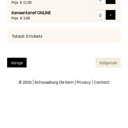
Prijs: € 11,00
Kansentarief ONLINE
Voeg tic
+
Prijs: € 3,00
Totaal: 0 tickets
Vorige
Volgende
© 2026 | Schouwburg De Kern |
Privacy
|
Contact