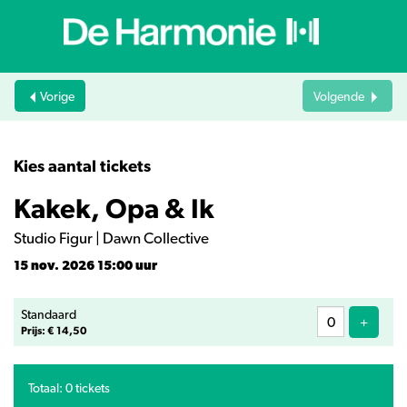
Vorige
Volgende
Kies aantal tickets
Kakek, Opa & Ik
Studio Figur | Dawn Collective
15 nov. 2026 15:00 uur
Aantal
Standaard
tickets
Voeg ti
+
Prijs: € 14,50
Totaal: 0 tickets