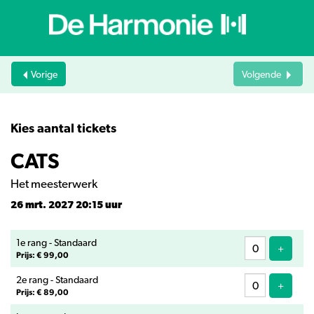
Vorige
Volgende
Kies aantal tickets
CATS
Het meesterwerk
26 mrt. 2027 20:15 uur
Aantal
1e rang - Standaard
tickets
Voeg ti
+
Prijs: € 99,00
2e rang - Standaard
Voeg ti
+
Prijs: € 89,00