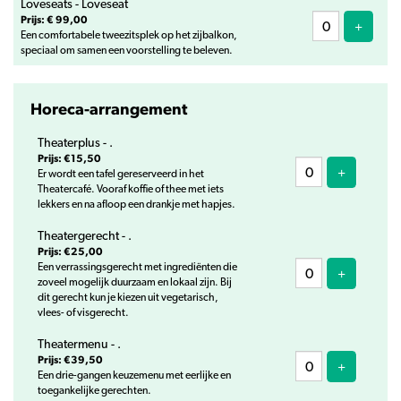
Loveseats - Loveseat
Prijs: € 99,00
Voeg ti
+
Een comfortabele tweezitsplek op het zijbalkon,
speciaal om samen een voorstelling te beleven.
Horeca-arrangement
Theaterplus - .
Prijs: €15,50
Voeg ticke
+
Er wordt een tafel gereserveerd in het
Theatercafé. Vooraf koffie of thee met iets
lekkers en na afloop een drankje met hapjes.
Theatergerecht - .
Prijs: €25,00
Een verrassingsgerecht met ingrediënten die
Voeg ticke
+
zoveel mogelijk duurzaam en lokaal zijn. Bij
dit gerecht kun je kiezen uit vegetarisch,
vlees- of visgerecht.
Theatermenu - .
Prijs: €39,50
Voeg ticke
+
Een drie-gangen keuzemenu met eerlijke en
toegankelijke gerechten.