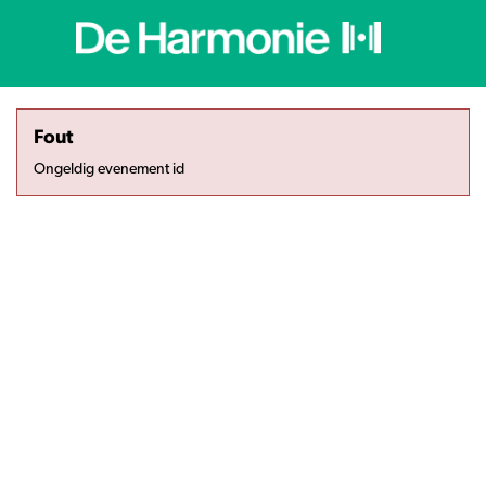
Fout
Ongeldig evenement id