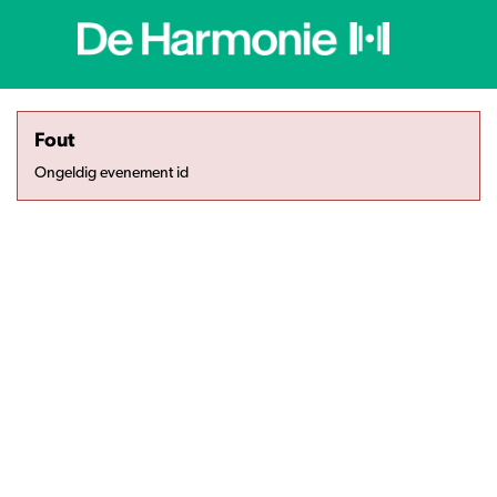
Fout
Ongeldig evenement id