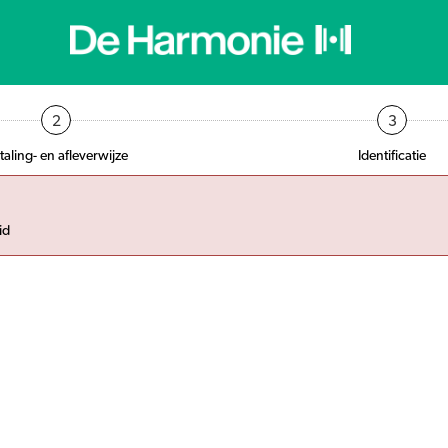
2
3
taling- en afleverwijze
Identificatie
id