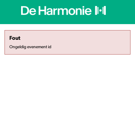
Fout
Ongeldig evenement id