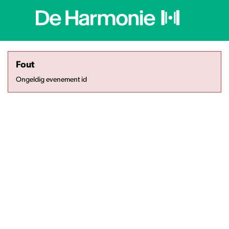
Fout
Ongeldig evenement id