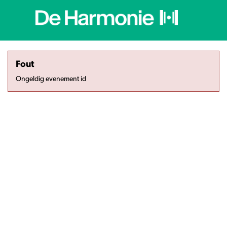
Fout
Ongeldig evenement id