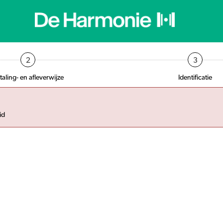
2
3
taling- en afleverwijze
Identificatie
id