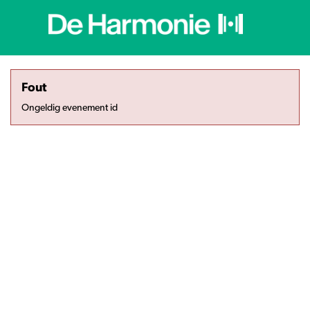
Fout
Ongeldig evenement id