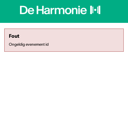
Fout
Ongeldig evenement id