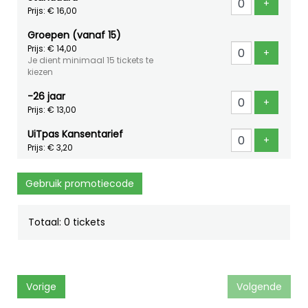
Voeg ti
+
Prijs: € 16,00
Groepen (vanaf 15)
Prijs: € 14,00
Voeg ti
+
Je dient minimaal 15 tickets te
kiezen
-26 jaar
Voeg ti
+
Prijs: € 13,00
UiTpas Kansentarief
Voeg ti
+
Prijs: € 3,20
Gebruik promotiecode
Totaal: 0 tickets
Vorige
Volgende