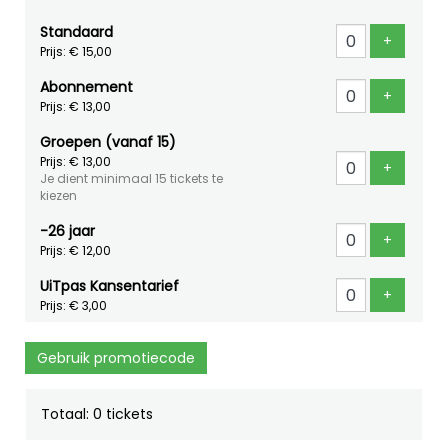
Standaard
Voeg ti
+
Prijs: € 15,00
Abonnement
Voeg ti
+
Prijs: € 13,00
Groepen (vanaf 15)
Prijs: € 13,00
Voeg ti
+
Je dient minimaal 15 tickets te
kiezen
-26 jaar
Voeg ti
+
Prijs: € 12,00
UiTpas Kansentarief
Voeg ti
+
Prijs: € 3,00
Gebruik promotiecode
Totaal: 0 tickets