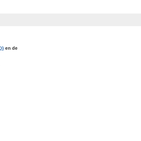
D)
en de