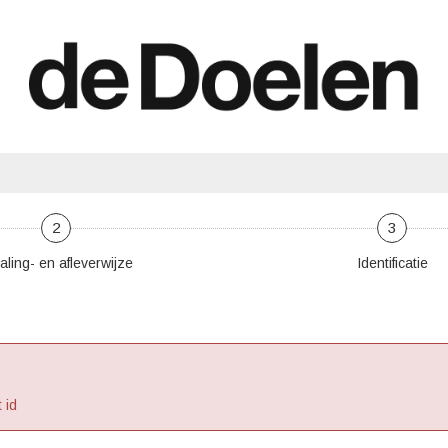
2
3
aling- en afleverwijze
Identificatie
 id