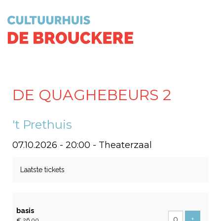
DE QUAGHEBEURS 2
't Prethuis
07.10.2026 - 20:00
- Theaterzaal
Laatste tickets
Aantal
basis
tickets
Voeg tic
+
€ 26,00