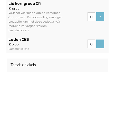
Lid kerngroep CR
€ 13,00
Voucher voor leden van de kerngroep
Voeg tic
+
Cultuurraad. Per voorstelling van eigen
productie kan met deze code 1 x 50%
reductie verkregen worden.
Laatste tickets
Leden CBS
Voeg tic
+
€ 0,00
Laatste tickets
Totaal: 0 tickets