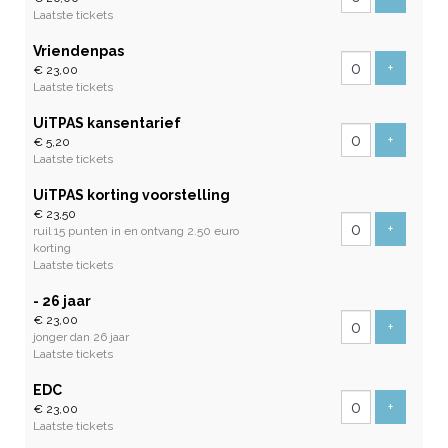
Laatste tickets
Vriendenpas
Voeg tic
+
€ 23,00
Laatste tickets
UiTPAS kansentarief
Voeg tic
+
€ 5,20
Laatste tickets
UiTPAS korting voorstelling
€ 23,50
Voeg tic
+
ruil 15 punten in en ontvang 2.50 euro
korting
Laatste tickets
- 26 jaar
€ 23,00
Voeg tic
+
jonger dan 26 jaar
Laatste tickets
EDC
Voeg tic
+
€ 23,00
Laatste tickets