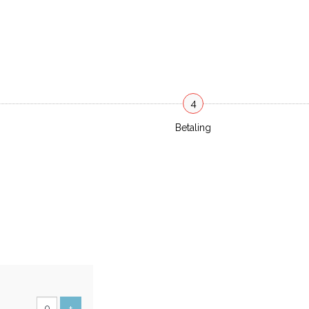
4
Betaling
al
ts
Voeg ticket toe
+