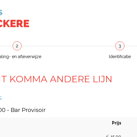
2
3
aling- en afleverwijze
Identificatie
NT KOMMA ANDERE LIJN
s
:00
- Bar Provisoir
Prijs
Aant
ticke
€
15,00