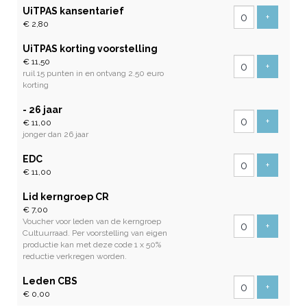
UiTPAS kansentarief
Voeg tic
+
€ 2,80
UiTPAS korting voorstelling
€ 11,50
Voeg tic
+
ruil 15 punten in en ontvang 2.50 euro
korting
- 26 jaar
Voeg tic
+
€ 11,00
jonger dan 26 jaar
EDC
Voeg tic
+
€ 11,00
Lid kerngroep CR
€ 7,00
Voucher voor leden van de kerngroep
Voeg tic
+
Cultuurraad. Per voorstelling van eigen
productie kan met deze code 1 x 50%
reductie verkregen worden.
Leden CBS
Voeg tic
+
€ 0,00