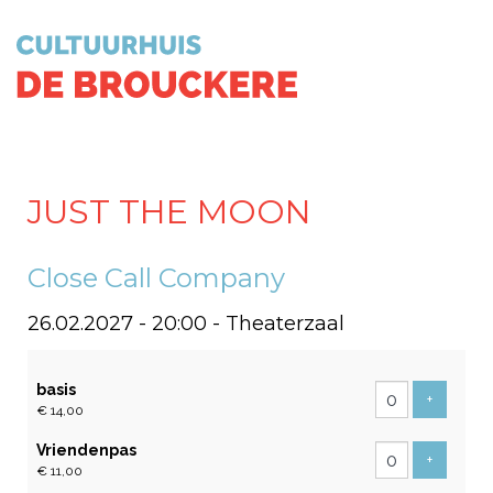
JUST THE MOON
Close Call Company
26.02.2027 - 20:00
- Theaterzaal
Aantal
basis
tickets
Voeg tic
+
€ 14,00
Vriendenpas
Voeg tic
+
€ 11,00