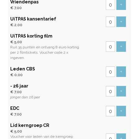
Vriendenpas
Voeg tic
+
€ 7,00
UiTPAS kansentarief
Voeg tic
+
€ 2,00
UiTPAS korting film
€ 5,00
Voeg tic
+
Ruil 35 punten en ontvang 8 euro korting
per 2 filmtickets. Voucher code 2 x
ingeven.
Leden CBS
Voeg tic
+
€ 0,00
- 26 jaar
Voeg tic
+
€ 7,00
jonger dan 26 jaar
EDC
Voeg tic
+
€ 7,00
Lid kerngroep CR
€ 5,00
Voucher voor leden van de kerngroep
Voeg tic
+