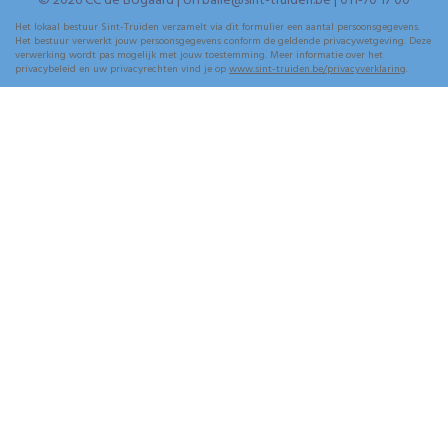
© 2026 CC de Bogaard | UiTbalie@sint-truiden.be | 011-70 17 00
Het lokaal bestuur Sint-Truiden verzamelt via dit formulier een aantal persoonsgegevens.
Het bestuur verwerkt jouw persoonsgegevens conform de geldende privacywetgeving. Deze
verwerking wordt pas mogelijk met jouw toestemming. Meer informatie over het
privacybeleid en uw privacyrechten vind je op
www.sint-truiden.be/privacyverklaring
.