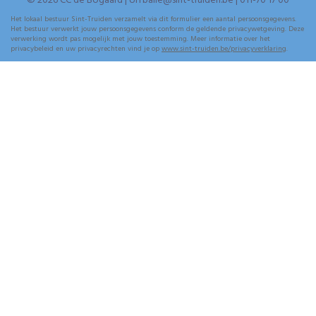
© 2026 CC de Bogaard | UiTbalie@sint-truiden.be | 011-70 17 00
Het lokaal bestuur Sint-Truiden verzamelt via dit formulier een aantal persoonsgegevens.
Het bestuur verwerkt jouw persoonsgegevens conform de geldende privacywetgeving. Deze
verwerking wordt pas mogelijk met jouw toestemming. Meer informatie over het
privacybeleid en uw privacyrechten vind je op
www.sint-truiden.be/privacyverklaring
.