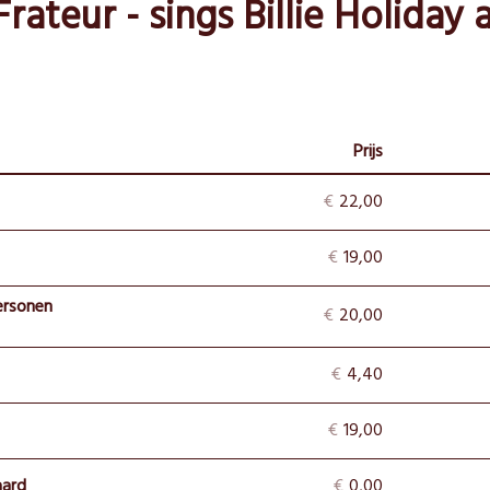
rateur - sings Billie Holiday
Prijs
Aantal
tickets
€
22,00
€
19,00
ersonen
€
20,00
€
4,40
€
19,00
ard
€
0,00