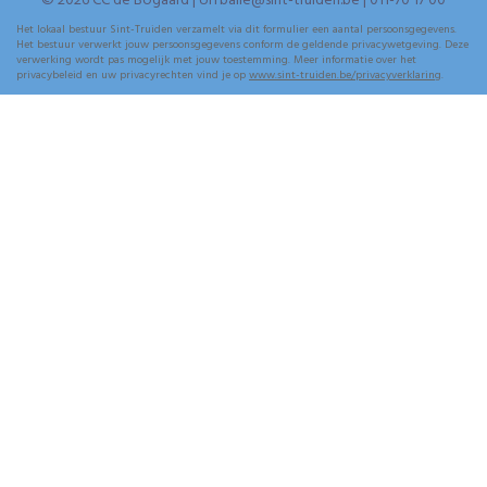
© 2026 CC de Bogaard | UiTbalie@sint-truiden.be | 011-70 17 00
Het lokaal bestuur Sint-Truiden verzamelt via dit formulier een aantal persoonsgegevens.
Het bestuur verwerkt jouw persoonsgegevens conform de geldende privacywetgeving. Deze
verwerking wordt pas mogelijk met jouw toestemming. Meer informatie over het
privacybeleid en uw privacyrechten vind je op
www.sint-truiden.be/privacyverklaring
.