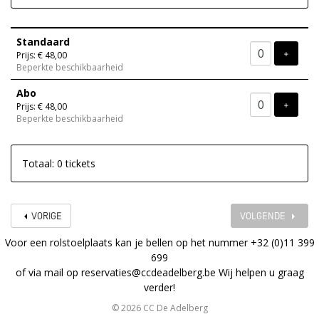
Aantal
Standaard
tickets
VOEG T
+
Prijs: € 48,00
Beperkte beschikbaarheid
Abo
VOEG T
+
Prijs: € 48,00
Beperkte beschikbaarheid
Totaal: 0 tickets
VORIGE
VOLGENDE
Voor een rolstoelplaats kan je bellen op het nummer +32 (0)11 399
699
of via mail op
reservaties@ccdeadelberg.be
Wij helpen u graag
verder!
© 2026 CC De Adelberg