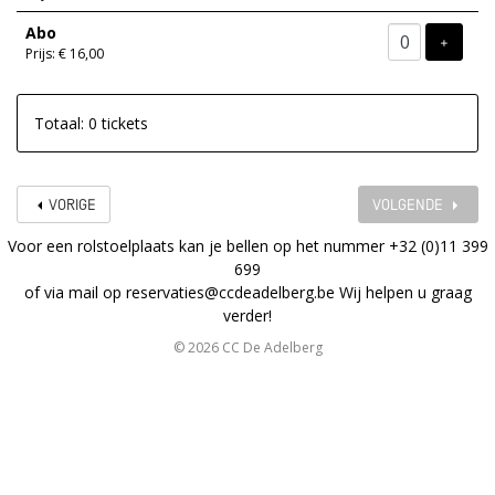
Abo
VOEG T
+
Prijs: € 16,00
Totaal: 0 tickets
VORIGE
VOLGENDE
Voor een rolstoelplaats kan je bellen op het nummer +32 (0)11 399
699
of via mail op
reservaties@ccdeadelberg.be
Wij helpen u graag
verder!
© 2026 CC De Adelberg