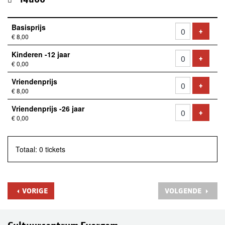
Aantal
Basisprijs
tickets
VOEG 
+
€ 8,00
Kinderen -12 jaar
VOEG 
+
€ 0,00
Vriendenprijs
VOEG 
+
€ 8,00
Vriendenprijs -26 jaar
VOEG 
+
€ 0,00
Totaal: 0 tickets
VORIGE
VOLGENDE