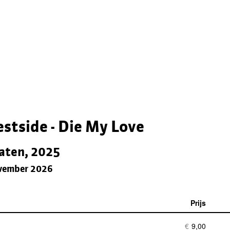
stside - Die My Love
aten, 2025
vember 2026
Prijs
Aant
tick
€
9,00