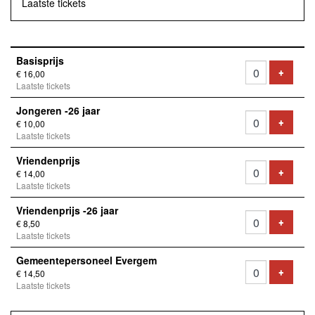
Laatste tickets
Aantal
Basisprijs
tickets
VOEG 
+
€ 16,00
Laatste tickets
Jongeren -26 jaar
VOEG 
+
€ 10,00
Laatste tickets
Vriendenprijs
VOEG 
+
€ 14,00
Laatste tickets
Vriendenprijs -26 jaar
VOEG 
+
€ 8,50
Laatste tickets
Gemeentepersoneel Evergem
VOEG 
+
€ 14,50
Laatste tickets