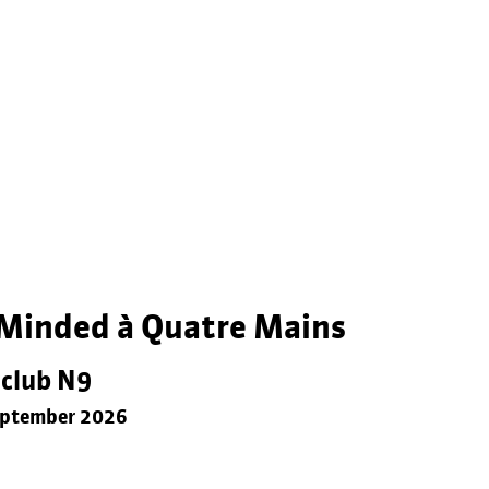
Minded à Quatre Mains
kclub N9
eptember 2026