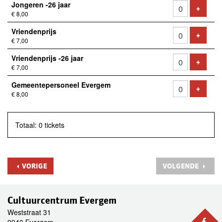
Jongeren -26 jaar
VOEG 
+
€ 8,00
Vriendenprijs
VOEG 
+
€ 7,00
Vriendenprijs -26 jaar
VOEG 
+
€ 7,00
Gemeentepersoneel Evergem
VOEG 
+
€ 8,00
Totaal: 0 tickets
VORIGE
VOLGENDE
Cultuurcentrum Evergem
Weststraat 31