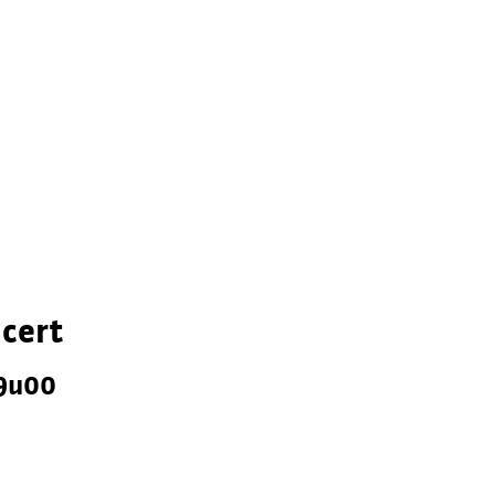
cert
19u00