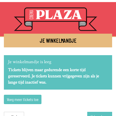
JE WINKELMANDJE
Je winkelmandje is leeg
Tickets blijven maar gedurende een korte tijd
gereserveerd. Je tickets kunnen vrijgegeven zijn als je
lange tijd inactief was.
Voeg meer tickets toe