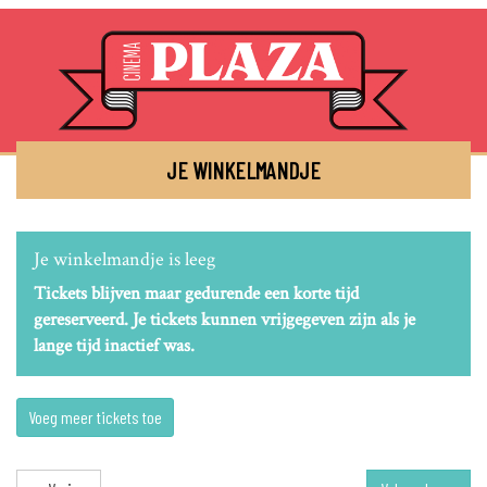
JE WINKELMANDJE
Je winkelmandje is leeg
Tickets blijven maar gedurende een korte tijd
gereserveerd. Je tickets kunnen vrijgegeven zijn als je
lange tijd inactief was.
Voeg meer tickets toe