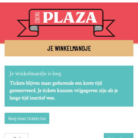
JE WINKELMANDJE
Je winkelmandje is leeg
Tickets blijven maar gedurende een korte tijd
gereserveerd. Je tickets kunnen vrijgegeven zijn als je
lange tijd inactief was.
Voeg meer tickets toe