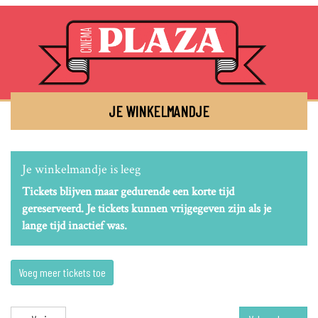
JE WINKELMANDJE
Je winkelmandje is leeg
Tickets blijven maar gedurende een korte tijd
gereserveerd. Je tickets kunnen vrijgegeven zijn als je
lange tijd inactief was.
Voeg meer tickets toe