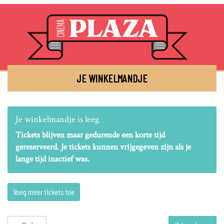
JE WINKELMANDJE
Je winkelmandje is leeg
Tickets blijven maar gedurende een korte tijd
gereserveerd. Je tickets kunnen vrijgegeven zijn als je
lange tijd inactief was.
Voeg meer tickets toe