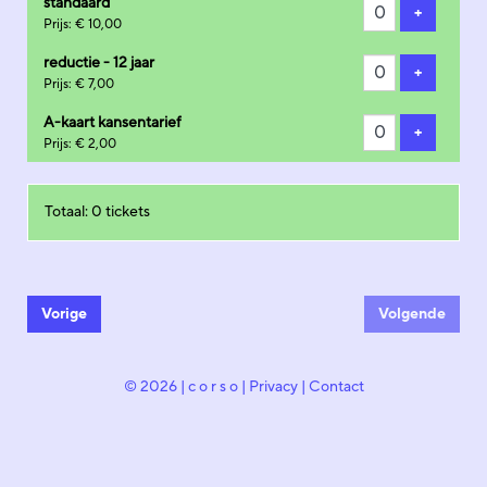
standaard
Voeg tick
+
Prijs: € 10,00
reductie - 12 jaar
Voeg tick
+
Prijs: € 7,00
A-kaart kansentarief
Voeg tick
+
Prijs: € 2,00
Totaal: 0 tickets
Vorige
Volgende
© 2026 | c o r s o |
Privacy
|
Contact