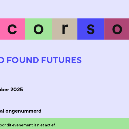
D FOUND FUTURES
mber 2025
 zaal ongenummerd
or dit evenement is niet actief.