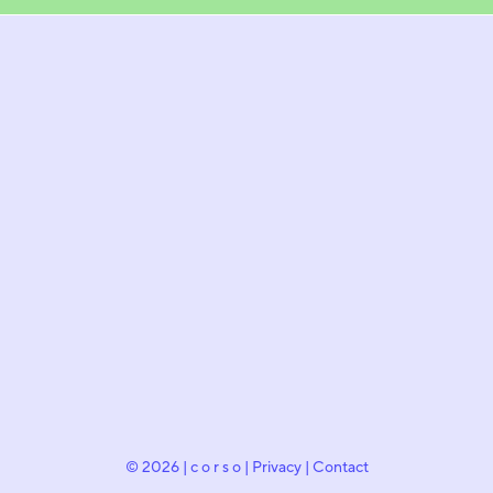
© 2026 | c o r s o |
Privacy
|
Contact