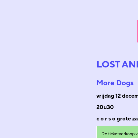
LOST AN
More Dogs
vrijdag 12 dece
20u30
c o r s o grote
De ticketverkoop vo