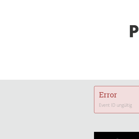
Error
Event ID ungültig